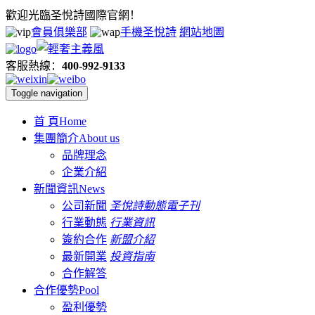
歡迎光臨圣悅詩國際官網！
會員俱樂部
手機圣悅詩
網站地圖
客服熱線：
400-992-9133
Toggle navigation
首 頁
Home
集團簡介
About us
品牌理念
企業介紹
新聞資訊
News
公司新聞
圣悅詩動態
電子刊
行業動態
行業資訊
簽約合作
新盟介紹
最新開業
投資指南
合作解答
合作優勢
Pool
盈利優勢