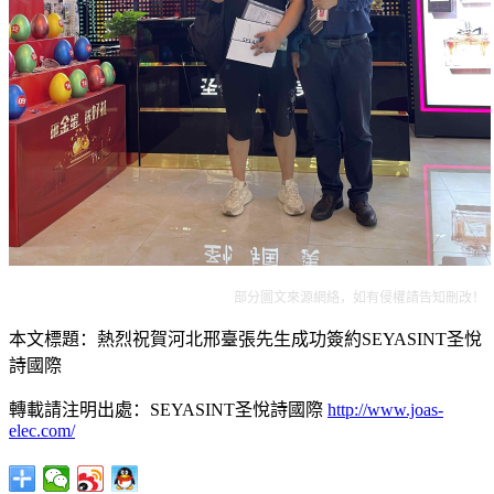
部分圖文來源網絡，如有侵權請告知刪改！
本文標題：熱烈祝賀河北邢臺張先生成功簽約SEYASINT圣悅
詩國際
轉載請注明出處：SEYASINT圣悅詩國際
http://www.joas-
elec.com/