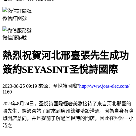
微信訂閱號
微信服務號
熱烈祝賀河北邢臺張先生成功
簽約SEYASINT圣悅詩國際
2023-08-25 09:19
來源：圣悅詩國際?
http://www.joas-elec.com/
1160
2023年8月24日，圣悅詩國際輕奢美妝接待了來自河北邢臺的
張先生，經過咨詢了解來到廣州總部洽談溝通，因為自身有強
烈開店意向，并且提前了解過圣悅詩的門店，因此在短短一小
時之