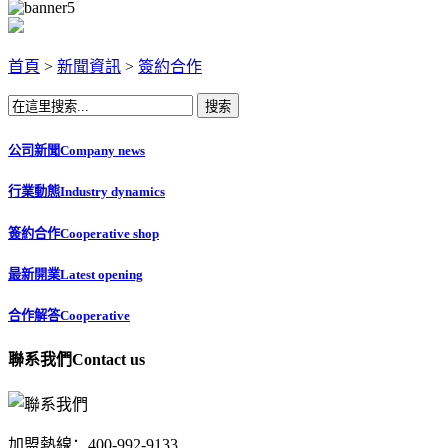
首頁
>
新聞資訊
>
簽約合作
搜索
公司新聞
Company news
行業動態
Industry dynamics
簽約合作
Cooperative shop
最新開業
Latest opening
合作解答
Cooperative
聯系我們
Contact us
加盟熱線：400-992-9133