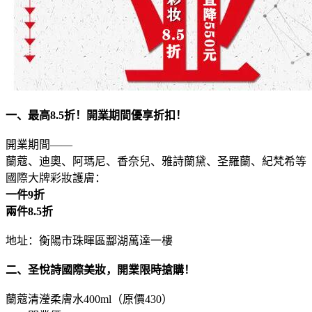
一、最高8.5折！開業期間優享折扣！
開業期間——
蘭蔻、迪奧、阿瑪尼、香奈兒、雅詩蘭黛、圣羅蘭、紀梵希等
國際大牌彩妝護膚：
一件9折
兩件8.5折
地址：衡陽市珠暉區酃湖萬達一樓
二、圣悅詩國際美妝，開業限時搶購！
蘭蔻清瀅柔膚水400ml（原價430）