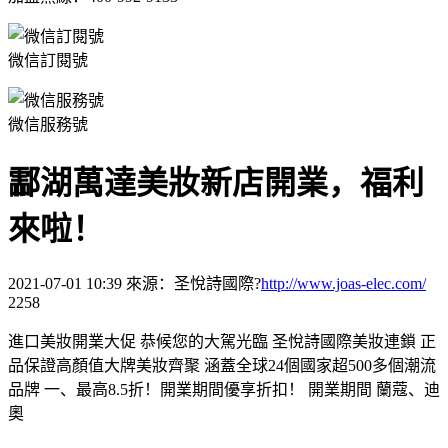
微信訂閱號
微信服務號
酃湖萬達美妝新店開業，福利
來啦！
2021-07-01 10:39
來源：圣悅詩國際?
http://www.joas-elec.com/
2258
進口美妝開業大促 恭候您的大駕光臨 圣悅詩國際美妝連鎖 正
品保證高顏值大牌美妝齊聚 涵蓋全球24個國家超500多個潮流
品牌 一、最高8.5折！開業期間優享折扣！ 開業期間 蘭蔻、迪
奧