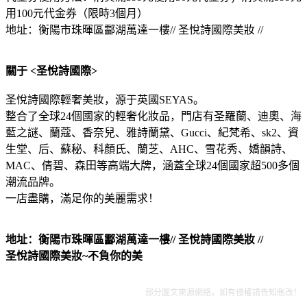
用100元代金券（限時3個月）
地址：衡陽市珠暉區酃湖萬達一樓// 圣悅詩國際美妝 //
關于 <圣悅詩國際>
圣悅詩國際輕奢美妝，源于英國SEYAS。
整合了全球24個國家的輕奢化妝品，門店有圣羅蘭、迪奧、海
藍之謎、蘭蔻、香奈兒、雅詩蘭黛、Gucci、紀梵希、sk2、資
生堂、后、蘇秘、科顏氏、蘭芝、AHC、雪花秀、嬌韻詩、
MAC、倩碧、森田等高端大牌，涵蓋全球24個國家超500多個
潮流品牌。
一店盡購，滿足你的美麗需求！
地址：衡陽市珠暉區酃湖萬達一樓// 圣悅詩國際美妝 //
圣悅詩國際美妝~不負你的美
部分圖文來源網絡，如有侵權請告知刪改！