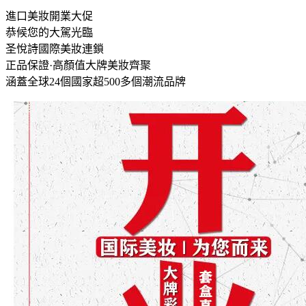
進口美妝開業大促
恭候您的大駕光臨
圣悅詩國際美妝連鎖
正品保證·高顏值大牌美妝齊聚
涵蓋全球24個國家超500多個潮流品牌