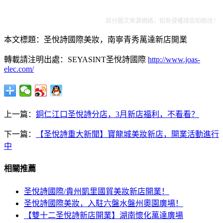
部分圖文來源網絡，如有侵權請告知刪改！
本文標題：圣悅詩國際美妝，南寧青秀萬達新店開業
轉載請注明出處：SEYASINT圣悅詩國際
http://www.joas-
elec.com/
上一篇：
銅仁江口圣悅詩分店，3月新店福利，不看看？
下一篇：
【圣悅詩重大新聞】寶龍城美妝新店，開業活動進行
中
相關推薦
圣悅詩國際/貴州凱里國貿美妝新店開業！
圣悅詩國際美妝，入駐六盤水盤州奧園廣場！
【雙十二圣悅詩新店開業】湖南懷化萬達廣場