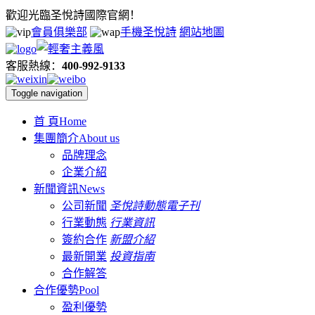
歡迎光臨圣悅詩國際官網！
會員俱樂部
手機圣悅詩
網站地圖
客服熱線：
400-992-9133
Toggle navigation
首 頁
Home
集團簡介
About us
品牌理念
企業介紹
新聞資訊
News
公司新聞
圣悅詩動態
電子刊
行業動態
行業資訊
簽約合作
新盟介紹
最新開業
投資指南
合作解答
合作優勢
Pool
盈利優勢