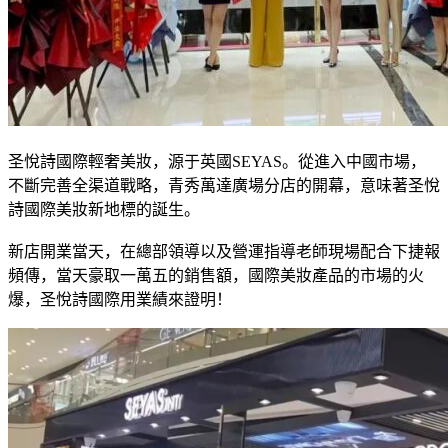
圣悅詩國際輕奢美妝，源于英國SEYAS。從進入中國市場，
不斷完善全渠道戰略，青秀萬達廣場分店的開幕，意味著圣悅
詩國際美妝新地標的誕生。
新店開業當天，在總部領導以及營運指導老師現場配合下捷報
頻傳，當天豪取一萬五的銷售額，國際美妝產品的市場的火
爆，圣悅詩國際用業績來證明！