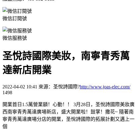
微信訂閱號
微信服務號
圣悅詩國際美妝，南寧青秀萬
達新店開業
2022-04-02 10:41
來源：圣悅詩國際?
http://www.joas-elec.com/
1498
開業首日1.5萬營業額！心動！！ 3月28日，圣悅詩國際美妝廣
西南寧青秀萬達廣場新店，盛大開業啦！鼓掌！撒花~ 隨著南
寧青秀萬達廣場分店的開業，圣悅詩國際的拓展計劃又邁上一
個