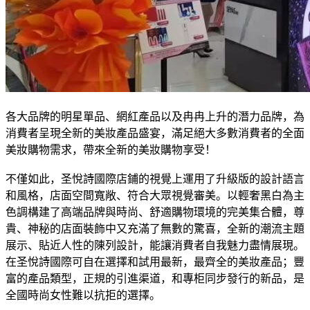
各大品牌的明星單品、網紅產品以及冉冉上升的潛力品牌，為
消費者呈現全新的美妝產品盛宴，滿足絕大多數消費者的全面
美妝購物需求，帶來全新的美妝購物享受！
不僅如此，圣悅詩國際店鋪的視覺上運用了升級版的設計語言
和風格，店面空間寬敞、符合大眾視覺審美。以輕奢黑白為主
色調構建了高端品牌與時尚、舒適購物環境的完美集合體，尊
貴、神秘的店面裝飾中又充滿了無數的驚喜，全新的潮流主題
展示、貼近人性的陳列設計，能讓消費者自我魅力盡情展現。
在圣悅詩國際可自在選擇和試用最新，最齊全的美妝產品；豐
富的產品類型，正規的引進渠道，和專柜同步發行的新品，是
全國時尚女性難以抗拒的選擇。